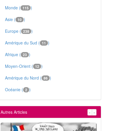
Monde (
)
115
Asie (
)
10
Europe (
)
238
Amérique du Sud (
)
11
Afrique (
)
23
Moyen-Orient (
)
12
Amérique du Nord (
)
86
Océanie (
)
2
Autres Articles
‹
›