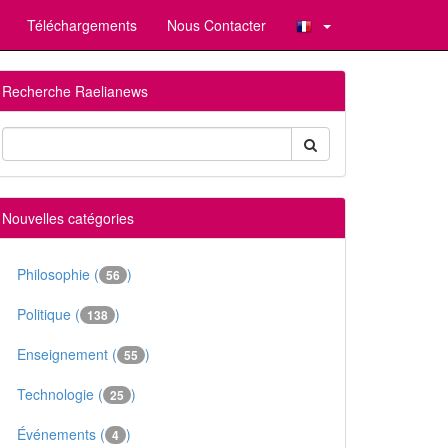
Téléchargements
Nous Contacter
Recherche Raelianews
Nouvelles catégories
Philosophie (
)
56
Politique (
)
138
Enseignement (
)
55
Technologie (
)
25
Événements (
)
4