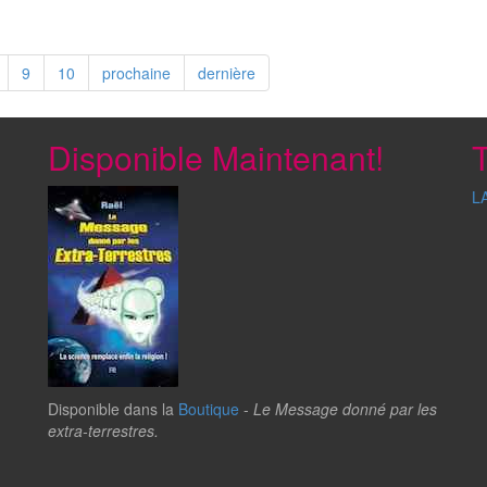
9
10
prochaine
dernière
Disponible Maintenant!
T
L
Disponible dans la
Boutique
-
Le Message donné par les
extra-terrestres.