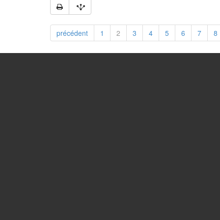
précédent
1
2
3
4
5
6
7
8