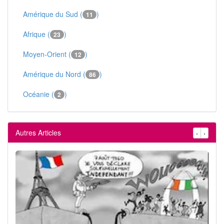
Amérique du Sud (
)
11
Afrique (
)
23
Moyen-Orient (
)
12
Amérique du Nord (
)
86
Océanie (
)
2
Autres Articles
‹
›