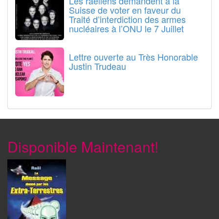
Les raéliens demandent à la
Suisse de voter en faveur du
Traité d’interdiction des armes
nucléaires à l’ONU le 7 Juillet
Lettre ouverte au Très Honorable
Justin Trudeau
Disponible Maintenant!