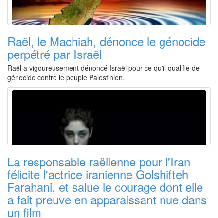
Raël, le Machiah, dénonce le génocide
perpétré par Israël
Raël a vigoureusement dénoncé Israël pour ce qu'il qualifie de
génocide contre le peuple Palestinien.
La responsable raëlienne pour l'Iran
félicite l'actrice iranienne Golshifteh
Farahani, et salue le courage dont elle
a fait preuve en apparaissant nue dans
un film