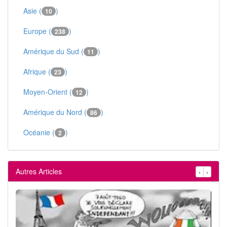
Asie (
)
10
Europe (
)
238
Amérique du Sud (
)
11
Afrique (
)
23
Moyen-Orient (
)
12
Amérique du Nord (
)
86
Océanie (
)
2
Autres Articles
‹
›