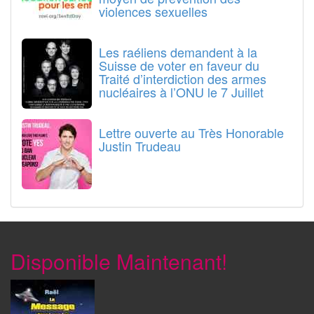
violences sexuelles
Les raéliens demandent à la
Suisse de voter en faveur du
Traité d’interdiction des armes
nucléaires à l’ONU le 7 Juillet
Lettre ouverte au Très Honorable
Justin Trudeau
Disponible Maintenant!