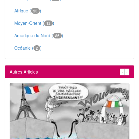
Afrique (
)
23
Moyen-Orient (
)
12
Amérique du Nord (
)
86
Océanie (
)
2
Autres Articles
‹
›