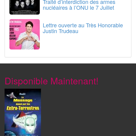
Traité d’interdiction des armes
nucléaires à l’ONU le 7 Juillet
Lettre ouverte au Très Honorable
Justin Trudeau
Disponible Maintenant!