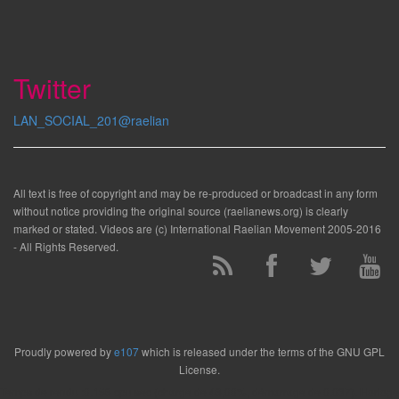
Twitter
LAN_SOCIAL_201@raelian
All text is free of copyright and may be re-produced or broadcast in any form
without notice providing the original source (raelianews.org) is clearly
marked or stated. Videos are (c) International Raelian Movement 2005-2016
- All Rights Reserved.
Proudly powered by
e107
which is released under the terms of the GNU GPL
License.
Temps de rendu :0.156 cpu sec (charge de 46,00%, démarrage de 0.037). Horloge