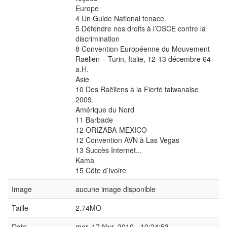
Europe
4 Un Guide National tenace
5 Défendre nos droits à l’OSCE contre la
discrimination
8 Convention Européenne du Mouvement
Raëlien – Turin, Italie, 12-13 décembre 64
a.H.
Asie
10 Des Raëliens à la Fierté taiwanaise
2009.
Amérique du Nord
11 Barbade
12 ORIZABA-MEXICO
12 Convention AVN à Las Vegas
13 Succès Internet...
Kama
15 Côte d’Ivoire
Image
aucune image disponible
Taille
2.74MO
Date
mer. 17 févr. 2010 - 10:24:53