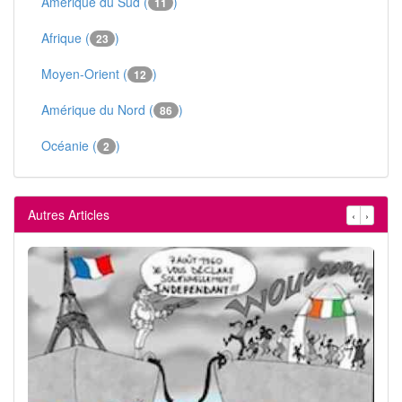
Amérique du Sud (
)
11
Afrique (
)
23
Moyen-Orient (
)
12
Amérique du Nord (
)
86
Océanie (
)
2
Autres Articles
‹
›