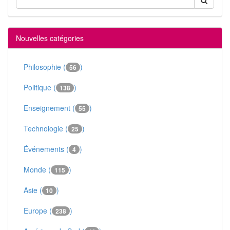
Nouvelles catégories
Philosophie (
)
56
Politique (
)
138
Enseignement (
)
55
Technologie (
)
25
Événements (
)
4
Monde (
)
115
Asie (
)
10
Europe (
)
238