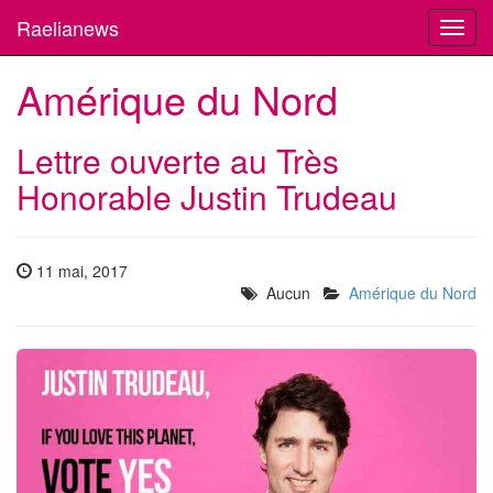
Raelianews
Toggl
navig
Amérique du Nord
Lettre ouverte au Très
Honorable Justin Trudeau
11 mai, 2017
Aucun
Amérique du Nord