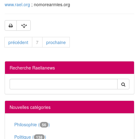
www.rael.org
; nomorearmies.org
précédent
7
prochaine
Recherche Raelianews
Nouvelles catégories
Philosophie (
)
56
Politique (
)
138