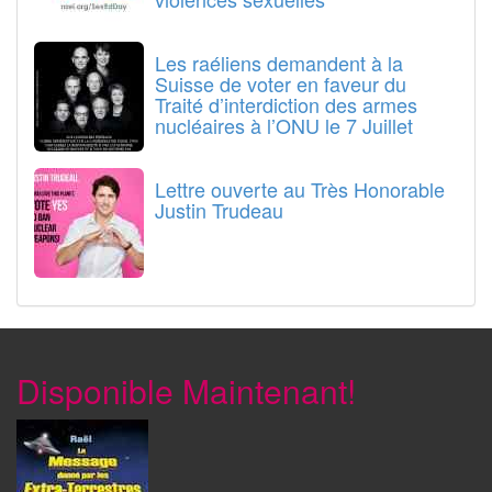
Les raéliens demandent à la
Suisse de voter en faveur du
Traité d’interdiction des armes
nucléaires à l’ONU le 7 Juillet
Lettre ouverte au Très Honorable
Justin Trudeau
Disponible Maintenant!