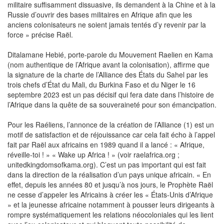
militaire suffisamment dissuasive, ils demandent à la Chine et à la
Russie d’ouvrir des bases militaires en Afrique afin que les
anciens colonisateurs ne soient jamais tentés d’y revenir par la
force » précise Raël.
Ditalamane Hebié, porte-parole du Mouvement Raelien en Kama
(nom authentique de l’Afrique avant la colonisation), affirme que
la signature de la charte de l’Alliance des États du Sahel par les
trois chefs d’État du Mali, du Burkina Faso et du Niger le 16
septembre 2023 est un pas décisif qui fera date dans l’histoire de
l’Afrique dans la quête de sa souveraineté pour son émancipation.
Pour les Raéliens, l’annonce de la création de l’Alliance (1) est un
motif de satisfaction et de réjouissance car cela fait écho à l’appel
fait par Raël aux africains en 1989 quand il a lancé : « Afrique,
réveille-toi ! » « Wake up Africa ! » (voir raelafrica.org ;
unitedkingdomsofkama.org). C’est un pas important qui est fait
dans la direction de la réalisation d’un pays unique africain. « En
effet, depuis les années 80 et jusqu’à nos jours, le Prophète Raël
ne cesse d’appeler les Africains à créer les « États-Unis d’Afrique
» et la jeunesse africaine notamment à pousser leurs dirigeants à
rompre systématiquement les relations néocoloniales qui les lient