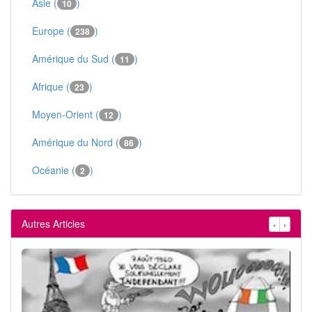
Asie (
)
10
Europe (
)
238
Amérique du Sud (
)
11
Afrique (
)
23
Moyen-Orient (
)
12
Amérique du Nord (
)
86
Océanie (
)
2
Autres Articles
‹
›