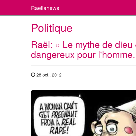
Raelianews
Politique
Raël: « Le mythe de dieu e
dangereux pour l'homme.
28 oct., 2012