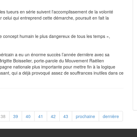
es tueurs en série suivent l'accomplissement de la volonté
ar celui qui entreprend cette démarche, poursuit en fait la
 le concept humain le plus dangereux de tous les temps »,
ricain a eu un énorme succès l’année dernière avec sa
Brigitte Boisselier, porte-parole du Mouvement Raëlien
agne nationale plus importante pour mettre fin à la logique
ssant, qui a déjà provoqué assez de souffrances inutiles dans ce
38
39
40
41
42
43
prochaine
dernière