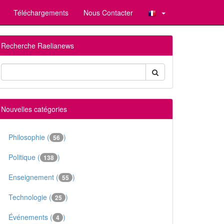
Téléchargements
Nous Contacter
Recherche Raelianews
Nouvelles catégories
Philosophie (
)
56
Politique (
)
138
Enseignement (
)
55
Technologie (
)
25
Événements (
)
4