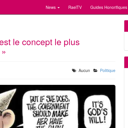
News
RaelTV
Guides Honorifiques
st le concept le plus
 »
Aucun
Politique