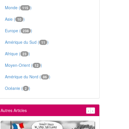
Monde (
)
115
Asie (
)
10
Europe (
)
238
Amérique du Sud (
)
11
Afrique (
)
23
Moyen-Orient (
)
12
Amérique du Nord (
)
86
Océanie (
)
2
Autres Articles
‹
›