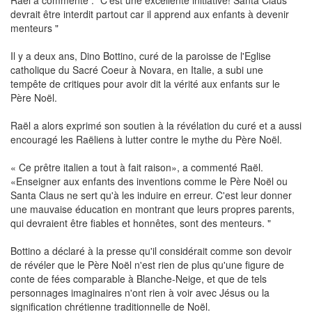
Raël a commenté : "C'est une excellente initiative! Santa Claus
devrait être interdit partout car il apprend aux enfants à devenir
menteurs "
Il y a deux ans, Dino Bottino, curé de la paroisse de l'Eglise
catholique du Sacré Coeur à Novara, en Italie, a subi une
tempête de critiques pour avoir dit la vérité aux enfants sur le
Père Noël.
Raël a alors exprimé son soutien à la révélation du curé et a aussi
encouragé les Raëliens à lutter contre le mythe du Père Noël.
« Ce prêtre italien a tout à fait raison», a commenté Raël.
«Enseigner aux enfants des inventions comme le Père Noël ou
Santa Claus ne sert qu'à les induire en erreur. C'est leur donner
une mauvaise éducation en montrant que leurs propres parents,
qui devraient être fiables et honnêtes, sont des menteurs. "
Bottino a déclaré à la presse qu'il considérait comme son devoir
de révéler que le Père Noël n'est rien de plus qu'une figure de
conte de fées comparable à Blanche-Neige, et que de tels
personnages imaginaires n'ont rien à voir avec Jésus ou la
signification chrétienne traditionnelle de Noël.