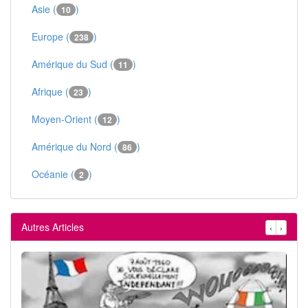
Asie (
)
10
Europe (
)
238
Amérique du Sud (
)
11
Afrique (
)
23
Moyen-Orient (
)
12
Amérique du Nord (
)
86
Océanie (
)
2
Autres Articles
‹
›