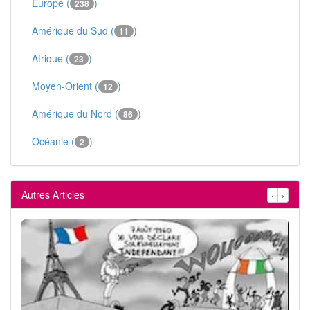
Europe (
)
238
Amérique du Sud (
)
11
Afrique (
)
23
Moyen-Orient (
)
12
Amérique du Nord (
)
86
Océanie (
)
2
Autres Articles
‹
›