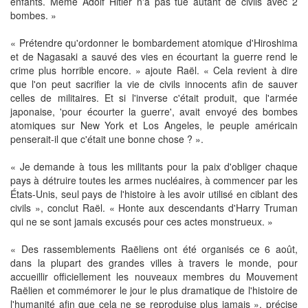
enfants. Même Adolf Hitler n'a pas tué autant de civils avec 2
bombes. »
« Prétendre qu'ordonner le bombardement atomique d'Hiroshima
et de Nagasaki a sauvé des vies en écourtant la guerre rend le
crime plus horrible encore. » ajoute Raël. « Cela revient à dire
que l'on peut sacrifier la vie de civils innocents afin de sauver
celles de militaires. Et si l'inverse c'était produit, que l'armée
japonaise, 'pour écourter la guerre', avait envoyé des bombes
atomiques sur New York et Los Angeles, le peuple américain
penserait-il que c'était une bonne chose ? ».
« Je demande à tous les militants pour la paix d'obliger chaque
pays à détruire toutes les armes nucléaires, à commencer par les
États-Unis, seul pays de l'histoire à les avoir utilisé en ciblant des
civils », conclut Raël. « Honte aux descendants d'Harry Truman
qui ne se sont jamais excusés pour ces actes monstrueux. »
« Des rassemblements Raëliens ont été organisés ce 6 août,
dans la plupart des grandes villes à travers le monde, pour
accueillir officiellement les nouveaux membres du Mouvement
Raëlien et commémorer le jour le plus dramatique de l'histoire de
l'humanité afin que cela ne se reproduise plus jamais », précise