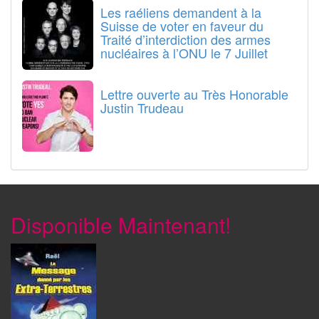
Les raéliens demandent à la
Suisse de voter en faveur du
Traité d’interdiction des armes
nucléaires à l’ONU le 7 Juillet
Lettre ouverte au Très Honorable
Justin Trudeau
Disponible Maintenant!