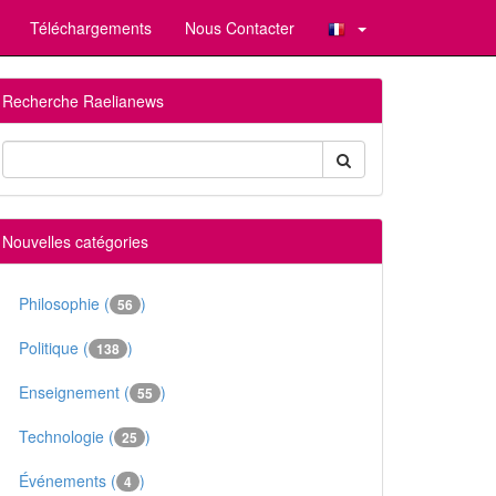
Téléchargements
Nous Contacter
Recherche Raelianews
Nouvelles catégories
Philosophie (
)
56
Politique (
)
138
Enseignement (
)
55
Technologie (
)
25
Événements (
)
4