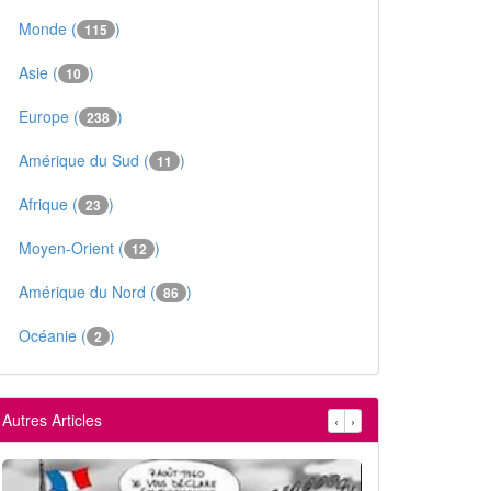
Monde (
)
115
Asie (
)
10
Europe (
)
238
Amérique du Sud (
)
11
Afrique (
)
23
Moyen-Orient (
)
12
Amérique du Nord (
)
86
Océanie (
)
2
Autres Articles
‹
›