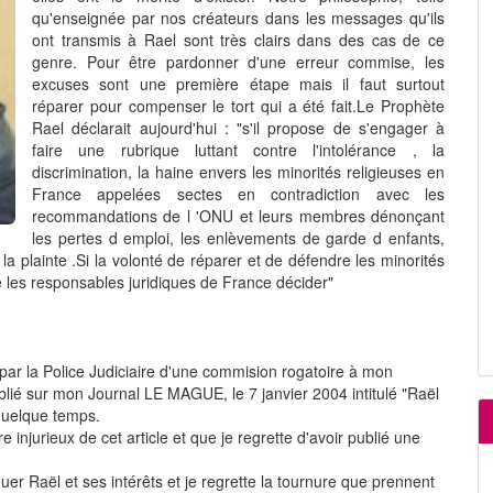
qu'enseignée par nos créateurs dans les messages qu'ils
ont transmis à Rael sont très clairs dans des cas de ce
genre. Pour être pardonner d'une erreur commise, les
excuses sont une première étape mais il faut surtout
réparer pour compenser le tort qui a été fait.Le Prophète
Rael déclarait aujourd'hui : "s'il propose de s'engager à
faire une rubrique luttant contre l'intolérance , la
discrimination, la haine envers les minorités religieuses en
France appelées sectes en contradiction avec les
recommandations de l 'ONU et leurs membres dénonçant
les pertes d emploi, les enlèvements de garde d enfants,
r la plainte .Si la volonté de réparer et de défendre les minorités
se les responsables juridiques de France décider"
 par la Police Judiciaire d'une commision rogatoire à mon
ublié sur mon Journal LE MAGUE, le 7 janvier 2004 intitulé "Raël
s quelque temps.
e injurieux de cet article et que je regrette d'avoir publié une
er Raël et ses intérêts et je regrette la tournure que prennent