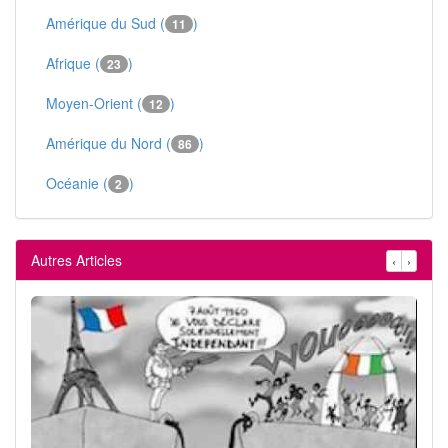
Amérique du Sud (
)
11
Afrique (
)
23
Moyen-Orient (
)
12
Amérique du Nord (
)
86
Océanie (
)
2
Autres Articles
‹
›