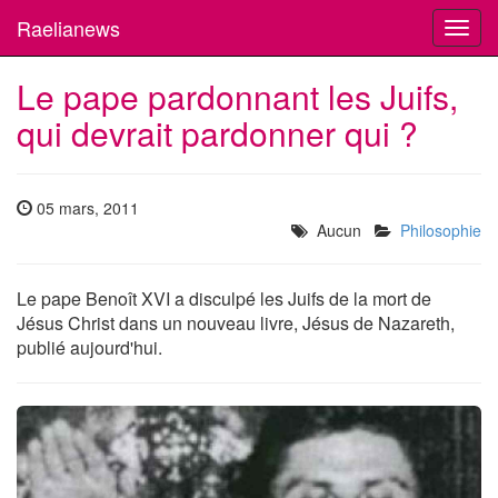
Raelianews
Toggl
navig
Le pape pardonnant les Juifs,
qui devrait pardonner qui ?
05 mars, 2011
Aucun
Philosophie
Le pape Benoît XVI a disculpé les Juifs de la mort de
Jésus Christ dans un nouveau livre, Jésus de Nazareth,
publié aujourd'hui.