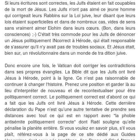
Si leurs écritures sont correctes, les Juifs étaient en fait coupables
de la mort de Jésus. Les Juifs n'ont pas aimé ce jeune homme
qui corrigeait leurs Rabbins sur la Loi juive, leur disant que leurs
lois étaient superficielles et dans de nombreux cas, vides de sens
sans vraiment aimer Elohim dans leurs cœurs. (Bon, dans leurs
consciences) ;-) C'était très commode pour les Juifs de dénoncer
un Jésus politiquement INcorrect à Hérode, qui était responsable
de s'assurer qu'il n'y avait pas de troubles sociaux. Et Jésus était,
bien sur, un révolutionnaire dans un monde de tra dition juive.
Donc encore une fois, le Vatican doit corriger les contradictions
dans ses propres évangiles. La Bible dit que les Juifs ont livré
Jésus à Hérode, point à la ligne. Ce n'est pas raisonnable de
continuer à changer l'histoire. Prenez une position et garder là au
lieu d'interpréter de nouveau et de recontextualiser pour être
politiquement correct. Le politiquement correct est d’abord ce qui
a fait que les Juifs ont livré Jésus à Hérode. Cette dernière
déclaration du Pape n’est qu’une autre tentative de prendre ses
distances avec tout ce qui est en rapport avec "la phobie
antisémite politiquement correcte" dont Raël souligne qu’elle
pénalise la planète entière. Si vous voulez en savoir plus, s'il vous
plaît, référez-vous à la page de ce site dédié aux Guides