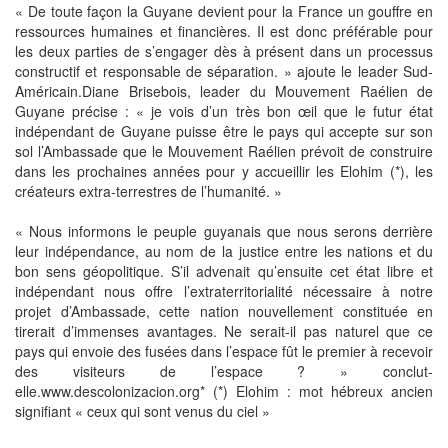
« De toute façon la Guyane devient pour la France un gouffre en
ressources humaines et financières. Il est donc préférable pour
les deux parties de s’engager dès à présent dans un processus
constructif et responsable de séparation. » ajoute le leader Sud-
Américain.Diane Brisebois, leader du Mouvement Raélien de
Guyane précise : « je vois d’un très bon œil que le futur état
indépendant de Guyane puisse être le pays qui accepte sur son
sol l’Ambassade que le Mouvement Raélien prévoit de construire
dans les prochaines années pour y accueillir les Elohim (*), les
créateurs extra-terrestres de l’humanité. »
« Nous informons le peuple guyanais que nous serons derrière
leur indépendance, au nom de la justice entre les nations et du
bon sens géopolitique. S’il advenait qu’ensuite cet état libre et
indépendant nous offre l’extraterritorialité nécessaire à notre
projet d’Ambassade, cette nation nouvellement constituée en
tirerait d’immenses avantages. Ne serait-il pas naturel que ce
pays qui envoie des fusées dans l’espace fût le premier à recevoir
des visiteurs de l’espace ? » conclut-
elle.www.descolonizacion.org* (*) Elohim : mot hébreux ancien
signifiant « ceux qui sont venus du ciel »