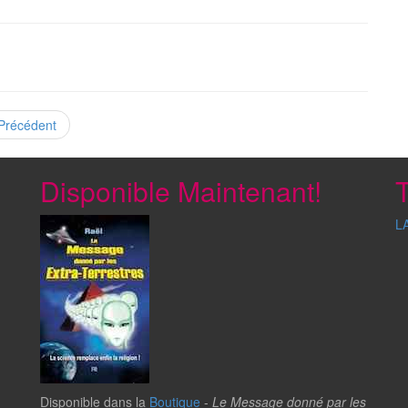
Précédent
Disponible Maintenant!
T
L
Disponible dans la
Boutique
-
Le Message donné par les