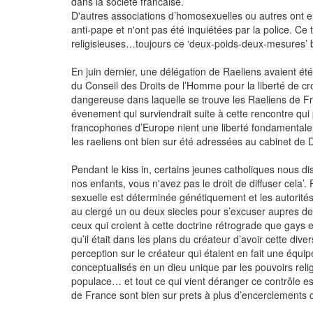
dans la sociéte francaise.
D'autres associations d’homosexuelles ou autres ont 
anti-pape et n'ont pas été inquiétées par la police. C
religisieuses…toujours ce ‘deux-poids-deux-mesures’ b
En juin dernier, une délégation de Raeliens avaient 
du Conseil des Droits de l’Homme pour la liberté de cro
dangereuse dans laquelle se trouve les Raeliens de F
évenement qui surviendrait suite à cette rencontre qui p
francophones d’Europe nient une liberté fondamentale à
les raeliens ont bien sur été adressées au cabinet de 
Pendant le kiss in, certains jeunes catholiques nous di
nos enfants, vous n'avez pas le droit de diffuser cela’
sexuelle est déterminée génétiquement et les autorités
au clergé un ou deux siecles pour s’excuser aupres de
ceux qui croient à cette doctrine rétrograde que gays e
qu’il était dans les plans du créateur d’avoir cette dive
perception sur le créateur qui étaient en fait une équip
conceptualisés en un dieu unique par les pouvoirs relig
populace… et tout ce qui vient déranger ce contrôle 
de France sont bien sur prets à plus d’encerclements car