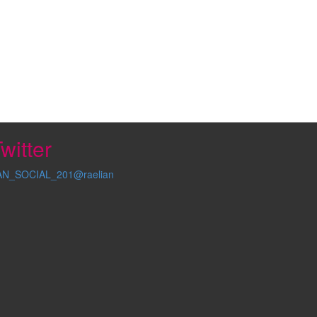
witter
AN_SOCIAL_201@raelian