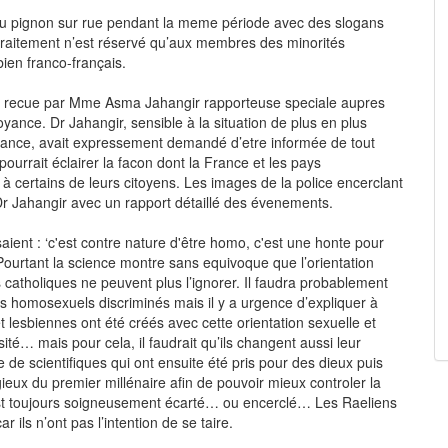
eu pignon sur rue pendant la meme période avec des slogans
e traitement n’est réservé qu’aux membres des minorités
ien franco-français.
été recue par Mme Asma Jahangir rapporteuse speciale aupres
yance. Dr Jahangir, sensible à la situation de plus en plus
rance, avait expressement demandé d’etre informée de tout
ourrait éclairer la facon dont la France et les pays
 certains de leurs citoyens. Les images de la police encerclant
Dr Jahangir avec un rapport détaillé des évenements.
saient : ‘c'est contre nature d'être homo, c'est une honte pour
. Pourtant la science montre sans equivoque que l’orientation
 catholiques ne peuvent plus l’ignorer. Il faudra probablement
s homosexuels discriminés mais il y a urgence d’expliquer à
t lesbiennes ont été créés avec cette orientation sexuelle et
rsité… mais pour cela, il faudrait qu’ils changent aussi leur
e de scientifiques qui ont ensuite été pris pour des dieux puis
ieux du premier millénaire afin de pouvoir mieux controler la
est toujours soigneusement écarté… ou encerclé… Les Raeliens
 ils n’ont pas l’intention de se taire.