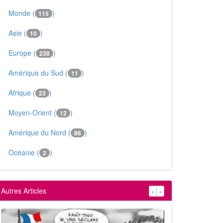
Monde (
)
115
Asie (
)
10
Europe (
)
238
Amérique du Sud (
)
11
Afrique (
)
23
Moyen-Orient (
)
12
Amérique du Nord (
)
86
Océanie (
)
2
Autres Articles
‹
›