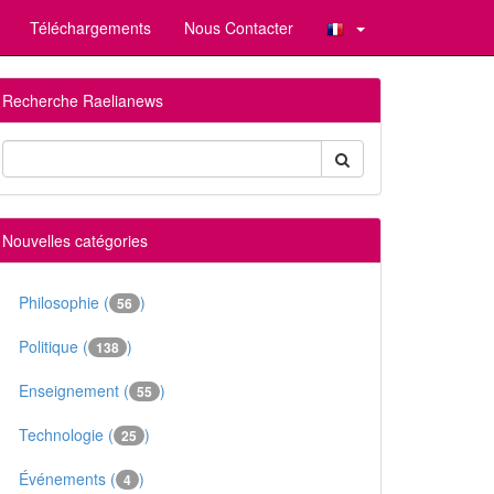
Téléchargements
Nous Contacter
Recherche Raelianews
Nouvelles catégories
Philosophie (
)
56
Politique (
)
138
Enseignement (
)
55
Technologie (
)
25
Événements (
)
4