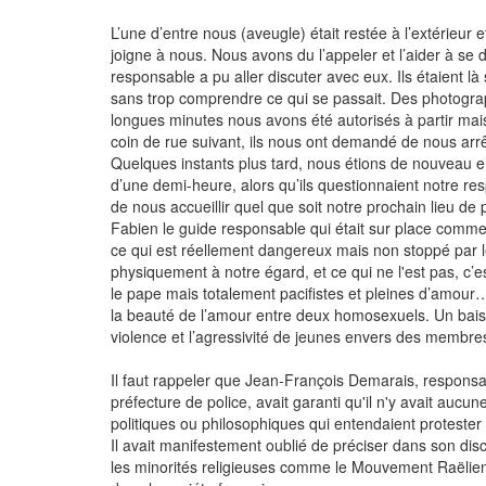
L’une d’entre nous (aveugle) était restée à l’extérieur e
joigne à nous. Nous avons du l’appeler et l’aider à se 
responsable a pu aller discuter avec eux. Ils étaient l
sans trop comprendre ce qui se passait. Des photograp
longues minutes nous avons été autorisés à partir mais
coin de rue suivant, ils nous ont demandé de nous arrêt
Quelques instants plus tard, nous étions de nouveau e
d’une demi-heure, alors qu’ils questionnaient notre r
de nous accueillir quel que soit notre prochain lieu de 
Fabien le guide responsable qui était sur place comment
ce qui est réellement dangereux mais non stoppé par le
physiquement à notre égard, et ce qui ne l'est pas, c’e
le pape mais totalement pacifistes et pleines d’amour
la beauté de l’amour entre deux homosexuels. Un ba
violence et l’agressivité de jeunes envers des membres 
Il faut rappeler que Jean-François Demarais, responsable
préfecture de police, avait garanti qu'il n'y avait auc
politiques ou philosophiques qui entendaient protester
Il avait manifestement oublié de préciser dans son dis
les minorités religieuses comme le Mouvement Raëlien 