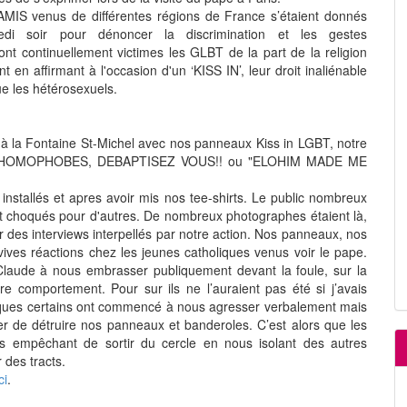
IS venus de différentes régions de France s’étaient donnés
edi soir pour dénoncer la discrimination et les gestes
t continuellement victimes les GLBT de la part de la religion
 en affirmant à l'occasion d'un ‘KISS IN’, leur droit inaliénable
ue les hétérosexuels.
à la Fontaine St-Michel avec nos panneaux Kiss in LGBT, notre
GION HOMOPHOBES, DEBAPTISEZ VOUS!! ou "ELOHIM MADE ME
stallés et apres avoir mis nos tee-shirts. Le public nombreux
s et choqués pour d'autres. De nombreux photographes étaient là,
des interviews interpellés par notre action. Nos panneaux, nos
 vives réactions chez les jeunes catholiques venus voir le pape.
 Claude à nous embrasser publiquement devant la foule, sur la
e comportement. Pour sur ils ne l’auraient pas été si j’avais
tiques certains ont commencé à nous agresser verbalement mais
ter de détruire nos panneaux et banderoles. C’est alors que les
s empêchant de sortir du cercle en nous isolant des autres
 des tracts.
ci
.