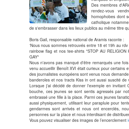
Des membres d'ARAM
rendez-vous vendr
homophobes dont son
catholique notamment
de s'embrasser dans les lieux publics au même titre q
Boris Gail, responsable national de Aramis raconte :
‘Nous nous sommes retrouvés entre 18 et 19h au rdv 
rainbow flag et nos tee-shirts "STOP AU RELI
GAY"
Nous n'avons pas manqué d'être remarqués une fois in
venu accueillir Benoît XVI était curieux pour certain
des journalistes européens sont venus nous demander 
banderoles et nos tracts Kiss in ont aussi suscité de
Lorsque j'ai décidé de donner l'exemple en invitant
bouche, ces jeunes se sont sentis agressés par notr
embrassé une fille à la place. Parmi ces jeunes fana
aussi physiquement, utilisant leur parapluie pour ten
gendarmes sont arrivés et nous ont encerclés, nou
personnes sur la place et nous interdisant de distribuer
Vous pouvez visualiser des images de l’encerclement
i