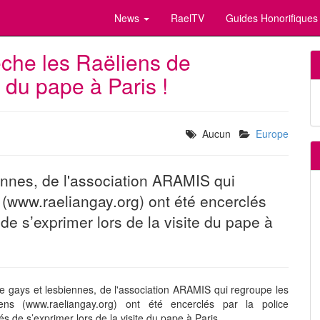
News
RaelTV
Guides Honorifiques
che les Raëliens de
e du pape à Paris !
Aucun
Europe
ennes, de l'association ARAMIS qui
(www.raeliangay.org) ont été encerclés
de s’exprimer lors de la visite du pape à
e gays et lesbiennes, de l'association ARAMIS qui regroupe les
ens (www.raeliangay.org) ont été encerclés par la police
s de s’exprimer lors de la visite du pape à Paris.