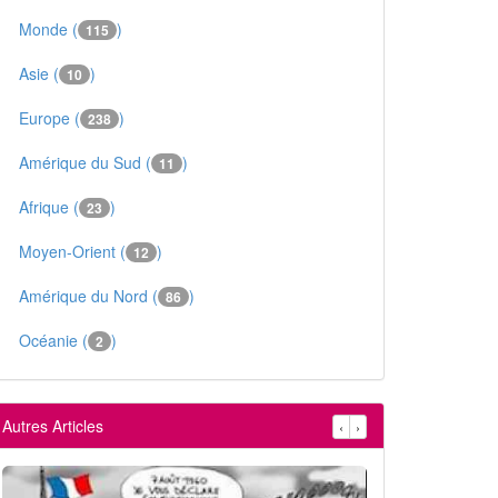
Monde (
)
115
Asie (
)
10
Europe (
)
238
Amérique du Sud (
)
11
Afrique (
)
23
Moyen-Orient (
)
12
Amérique du Nord (
)
86
Océanie (
)
2
Autres Articles
‹
›