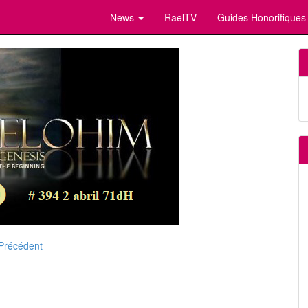
News
RaelTV
Guides Honorifiques
Précédent