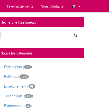
Téléchargements
Nous Contacter
Recherche Raelianews
Nouvelles catégories
Philosophie (
)
56
Politique (
)
138
Enseignement (
)
55
Technologie (
)
25
Événements (
)
4