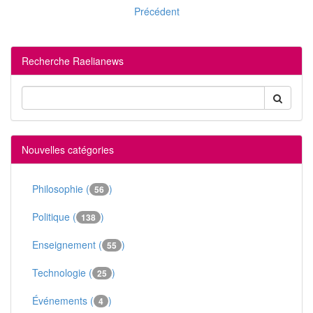
Précédent
Recherche Raelianews
Nouvelles catégories
Philosophie (
)
56
Politique (
)
138
Enseignement (
)
55
Technologie (
)
25
Événements (
)
4