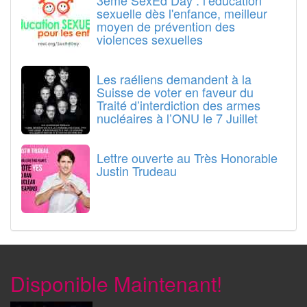
3ème SexEd Day : l’éducation
sexuelle dès l'enfance, meilleur
moyen de prévention des
violences sexuelles
Les raéliens demandent à la
Suisse de voter en faveur du
Traité d’interdiction des armes
nucléaires à l’ONU le 7 Juillet
Lettre ouverte au Très Honorable
Justin Trudeau
Disponible Maintenant!