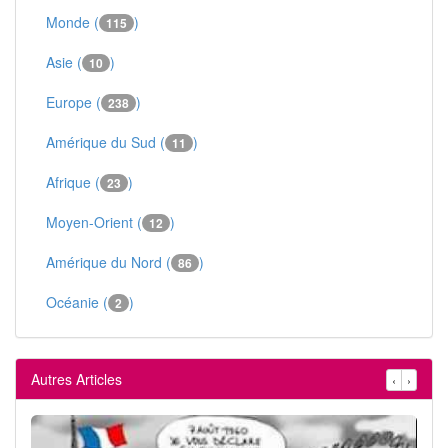
Monde (
)
115
Asie (
)
10
Europe (
)
238
Amérique du Sud (
)
11
Afrique (
)
23
Moyen-Orient (
)
12
Amérique du Nord (
)
86
Océanie (
)
2
Autres Articles
‹
›