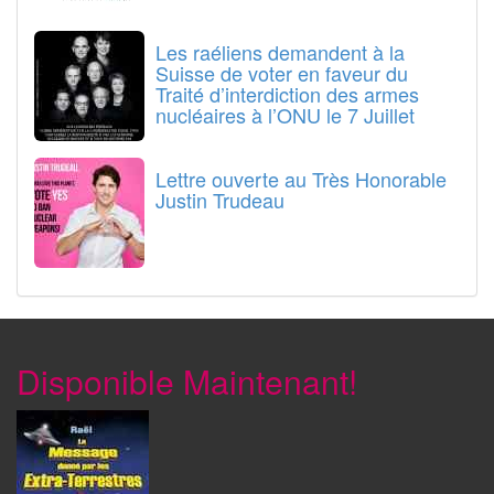
Les raéliens demandent à la
Suisse de voter en faveur du
Traité d’interdiction des armes
nucléaires à l’ONU le 7 Juillet
Lettre ouverte au Très Honorable
Justin Trudeau
Disponible Maintenant!