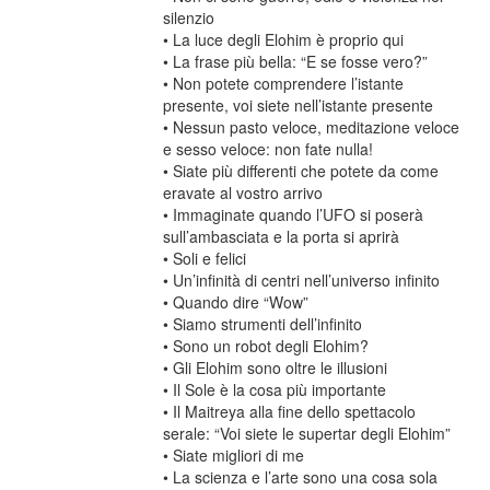
silenzio
• La luce degli Elohim è proprio qui
• La frase più bella: “E se fosse vero?”
• Non potete comprendere l’istante
presente, voi siete nell’istante presente
• Nessun pasto veloce, meditazione veloce
e sesso veloce: non fate nulla!
• Siate più differenti che potete da come
eravate al vostro arrivo
• Immaginate quando l’UFO si poserà
sull’ambasciata e la porta si aprirà
• Soli e felici
• Un’infinità di centri nell’universo infinito
• Quando dire “Wow”
• Siamo strumenti dell’infinito
• Sono un robot degli Elohim?
• Gli Elohim sono oltre le illusioni
• Il Sole è la cosa più importante
• Il Maitreya alla fine dello spettacolo
serale: “Voi siete le supertar degli Elohim”
• Siate migliori di me
• La scienza e l’arte sono una cosa sola