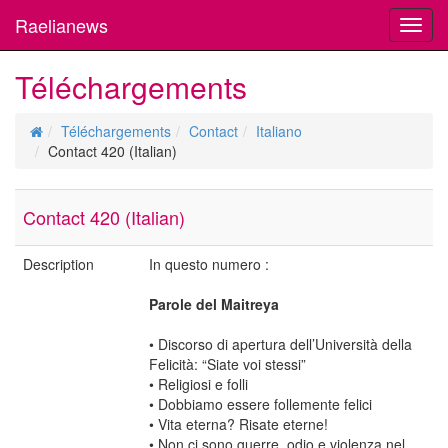
Raelianews
Toggl
navig
Téléchargements
Téléchargements
Contact
Italiano
Contact 420 (Italian)
Contact 420 (Italian)
Description
In questo numero :
Parole del Maitreya
• Discorso di apertura dell’Università della
Felicità: “Siate voi stessi”
• Religiosi e folli
• Dobbiamo essere follemente felici
• Vita eterna? Risate eterne!
• Non ci sono guerre, odio e violenza nel