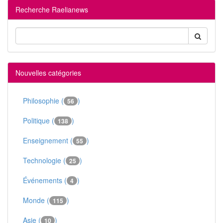
Recherche Raelianews
Nouvelles catégories
Philosophie (
)
56
Politique (
)
138
Enseignement (
)
55
Technologie (
)
25
Événements (
)
4
Monde (
)
115
Asie (
)
10