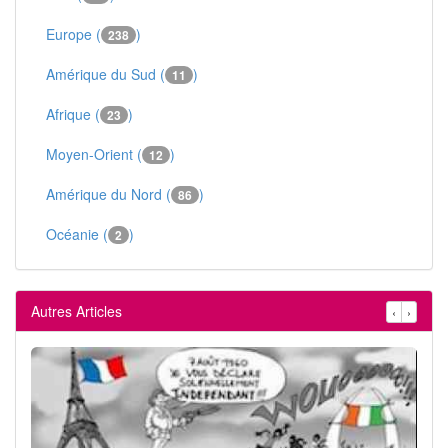
Europe (
)
238
Amérique du Sud (
)
11
Afrique (
)
23
Moyen-Orient (
)
12
Amérique du Nord (
)
86
Océanie (
)
2
Autres Articles
‹
›