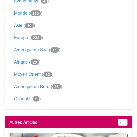
Événements (
)
4
Monde (
)
115
Asie (
)
10
Europe (
)
238
Amérique du Sud (
)
11
Afrique (
)
23
Moyen-Orient (
)
12
Amérique du Nord (
)
86
Océanie (
)
2
Autres Articles
‹
›