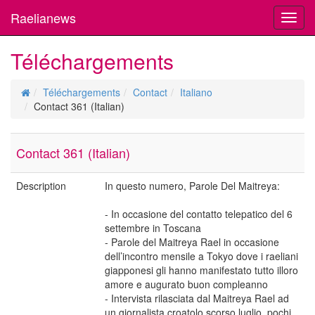
Raelianews
Toggl
navig
Téléchargements
Téléchargements
Contact
Italiano
Contact 361 (Italian)
Contact 361 (Italian)
Description
In questo numero, Parole Del Maitreya:
- In occasione del contatto telepatico del 6
settembre in Toscana
- Parole del Maitreya Rael in occasione
dell’incontro mensile a Tokyo dove i raeliani
giapponesi gli hanno manifestato tutto illoro
amore e augurato buon compleanno
- Intervista rilasciata dal Maitreya Rael ad
un giornalista croatolo scorso luglio, pochi