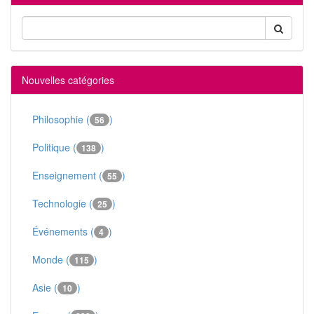
Nouvelles catégories
Philosophie (
)
56
Politique (
)
138
Enseignement (
)
55
Technologie (
)
25
Événements (
)
4
Monde (
)
115
Asie (
)
10