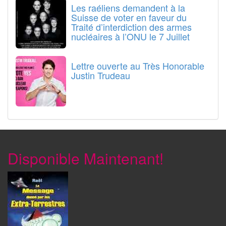
Les raéliens demandent à la
Suisse de voter en faveur du
Traité d’interdiction des armes
nucléaires à l’ONU le 7 Juillet
Lettre ouverte au Très Honorable
Justin Trudeau
Disponible Maintenant!