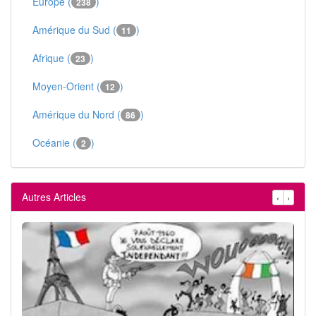
Europe (
)
238
Amérique du Sud (
)
11
Afrique (
)
23
Moyen-Orient (
)
12
Amérique du Nord (
)
86
Océanie (
)
2
Autres Articles
‹
›