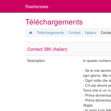
Raelianews
Téléchargements
Téléchargements
Contact
Italiano
Contac
Contact 380 (Italian)
Description
In questo numero,
- Se le mie lacri
ogni giorno. Ma no
- Ogni volta che si
- C'è più amore pe
Terra che in un mi
- Prima domenica d
- Prima domenica d
Vegas
- Io sono il più f