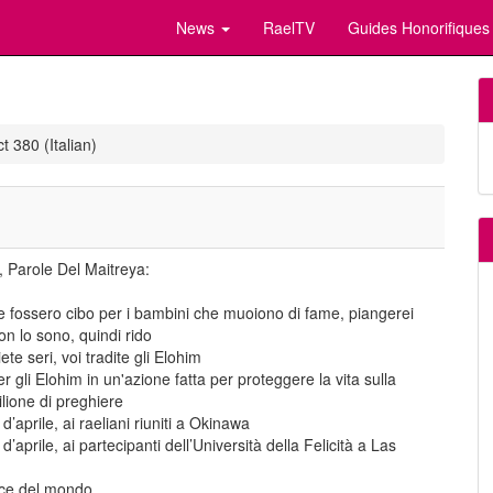
News
RaelTV
Guides Honorifiques
t 380 (Italian)
 Parole Del Maitreya:
me fossero cibo per i bambini che muoiono di fame, piangerei
n lo sono, quindi rido
ete seri, voi tradite gli Elohim
r gli Elohim in un'azione fatta per proteggere la vita sulla
lione di preghiere
’aprile, ai raeliani riuniti a Okinawa
’aprile, ai partecipanti dell’Università della Felicità a Las
elice del mondo