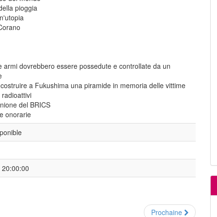
della pioggia
n'utopia
 Corano
lle armi dovrebbero essere possedute e controllate da un
e
 costruire a Fukushima una piramide in memoria delle vittime
i radioattivi
'unione del BRICS
e onorarie
ponible
 - 20:00:00
Prochaine