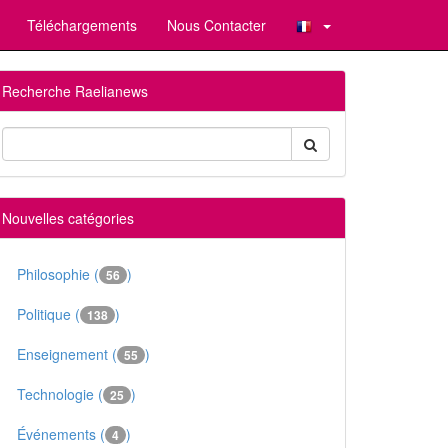
Téléchargements
Nous Contacter
Recherche Raelianews
Nouvelles catégories
Philosophie (
)
56
Politique (
)
138
Enseignement (
)
55
Technologie (
)
25
Événements (
)
4