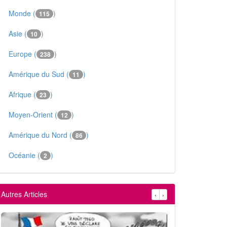
Monde (
)
115
Asie (
)
10
Europe (
)
238
Amérique du Sud (
)
11
Afrique (
)
23
Moyen-Orient (
)
12
Amérique du Nord (
)
86
Océanie (
)
2
Autres Articles
‹
›