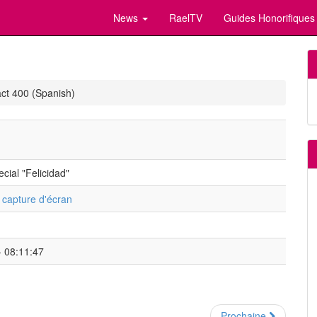
News
RaelTV
Guides Honorifiques
ct 400 (Spanish)
ial "Felicidad"
a capture d'écran
- 08:11:47
Prochaine