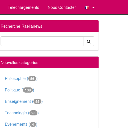
Téléchargements
Nous Contacter
Recherche Raelianews
Nouvelles catégories
Philosophie (
)
56
Politique (
)
138
Enseignement (
)
55
Technologie (
)
25
Événements (
)
4