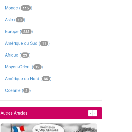
Monde (
)
115
Asie (
)
10
Europe (
)
238
Amérique du Sud (
)
11
Afrique (
)
23
Moyen-Orient (
)
12
Amérique du Nord (
)
86
Océanie (
)
2
Autres Articles
‹
›