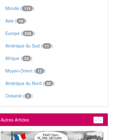
Monde (
)
115
Asie (
)
10
Europe (
)
238
Amérique du Sud (
)
11
Afrique (
)
23
Moyen-Orient (
)
12
Amérique du Nord (
)
86
Océanie (
)
2
Autres Articles
‹
›