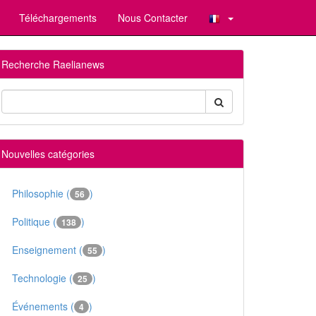
Téléchargements
Nous Contacter
Recherche Raelianews
Nouvelles catégories
Philosophie (
)
56
Politique (
)
138
Enseignement (
)
55
Technologie (
)
25
Événements (
)
4