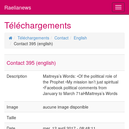
Raelianews
Toggl
navig
Téléchargements
Téléchargements
Contact
English
Contact 395 (english)
Contact 395 (english)
Description
Maitreya’s Words: ‣Of the political role of
the Prophet ‣My mission isn’t just spiritual
‣Facebook political comments from
January to March 71aHMaitreya’s Words
Image
aucune image disponible
Taille
Date
mer. 12 avril 2017 - 08:48:11