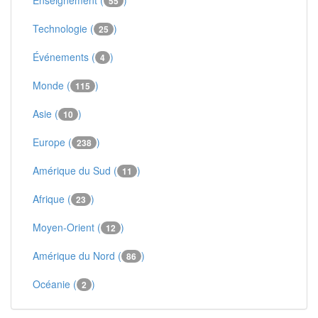
Enseignement (
)
55
Technologie (
)
25
Événements (
)
4
Monde (
)
115
Asie (
)
10
Europe (
)
238
Amérique du Sud (
)
11
Afrique (
)
23
Moyen-Orient (
)
12
Amérique du Nord (
)
86
Océanie (
)
2