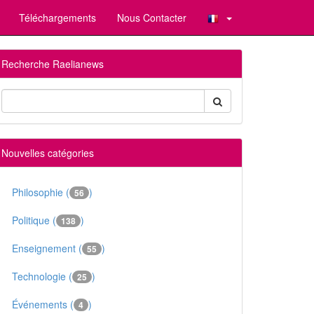
Téléchargements
Nous Contacter
Recherche Raelianews
Nouvelles catégories
Philosophie (
)
56
Politique (
)
138
Enseignement (
)
55
Technologie (
)
25
Événements (
)
4