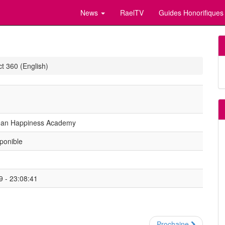
News
RaelTV
Guides Honorifiques
t 360 (English)
ean Happiness Academy
ponible
9 - 23:08:41
Prochaine