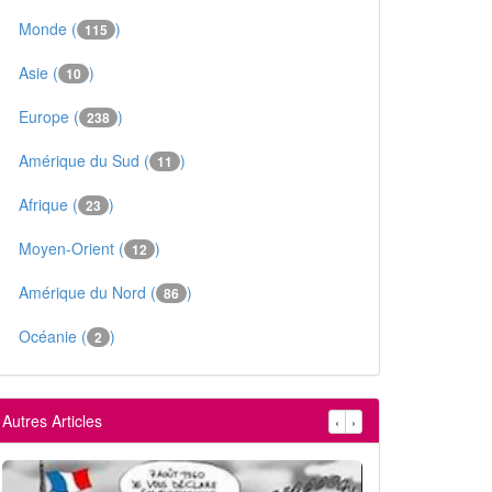
Monde (
)
115
Asie (
)
10
Europe (
)
238
Amérique du Sud (
)
11
Afrique (
)
23
Moyen-Orient (
)
12
Amérique du Nord (
)
86
Océanie (
)
2
Autres Articles
‹
›