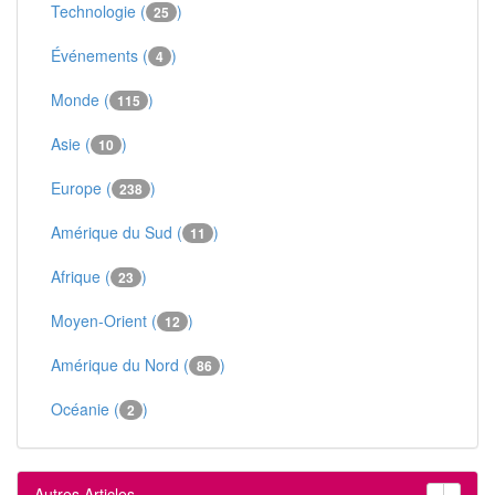
Technologie (
)
25
Événements (
)
4
Monde (
)
115
Asie (
)
10
Europe (
)
238
Amérique du Sud (
)
11
Afrique (
)
23
Moyen-Orient (
)
12
Amérique du Nord (
)
86
Océanie (
)
2
Autres Articles
‹
›