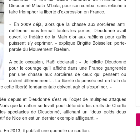
Dieudonné M'bala M'bala, pour son combat sans relâche à
faire triompher la liberté d’expression en France.
« En 2009 déjà, alors que la chasse aux sorcières anti-
raëlienne nous fermait toutes les portes, Dieudonné avait
ouvert le théâtre de la Main d’or aux raëliens pour qu’ils
puissent s’y exprimer. » explique Brigitte Boisselier, porte-
parole du Mouvement Raëlien.
A cette occasion, Raël déclarait : « Je félicite Dieudonné
pour le courage qu’il affiche dans une France gangrenée
par une chasse aux sorcières de ceux qui pensent ou
croient différemment… La liberté de pensée est en train de
e cette liberté fondamentale doivent agir et s’exprimer. »
ée depuis et Dieudonné s’est vu l’objet de multiples attaques
« Alors que la nation se levait pour défendre les droits de Charlie
e les spectacles de Dieudonné, affichant un ‘’deux poids deux
tif de Nice en est un dernier exemple affligeant. »
En 2013, il publiait une quenelle de soutien.