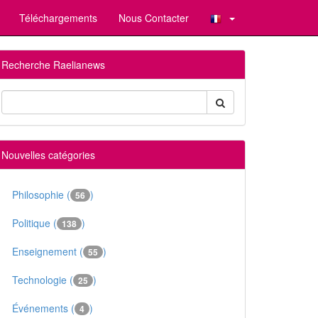
Téléchargements
Nous Contacter
Recherche Raelianews
Nouvelles catégories
Philosophie (
)
56
Politique (
)
138
Enseignement (
)
55
Technologie (
)
25
Événements (
)
4