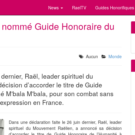
News
RaelTV
Guides Honorifiques
a nommé Guide Honoraire du
Aucun
Monde
dernier, Raël, leader spirituel du
cision d’accorder le titre de Guide
né M'bala M'bala, pour son combat sans
d’expression en France.
Dans une déclaration faite le 26 juin dernier, Raël, leader
spirituel du Mouvement Raëlien, a annoncé sa décision
d’accorder le titre de Guide Honoraire de l’Humanité à