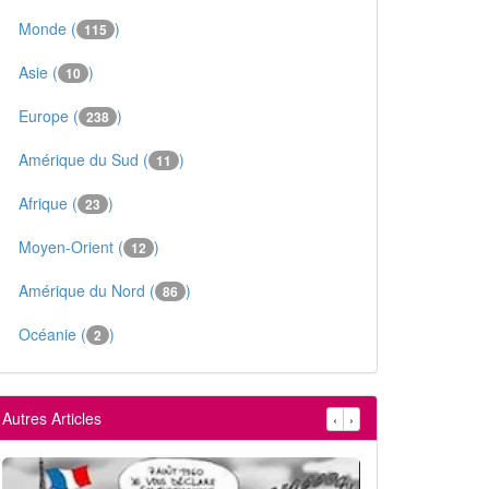
Monde (
)
115
Asie (
)
10
Europe (
)
238
Amérique du Sud (
)
11
Afrique (
)
23
Moyen-Orient (
)
12
Amérique du Nord (
)
86
Océanie (
)
2
Autres Articles
‹
›