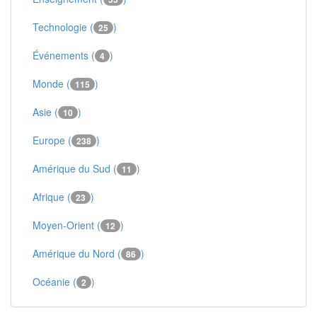
Technologie (
)
25
Événements (
)
4
Monde (
)
115
Asie (
)
10
Europe (
)
238
Amérique du Sud (
)
11
Afrique (
)
23
Moyen-Orient (
)
12
Amérique du Nord (
)
86
Océanie (
)
2