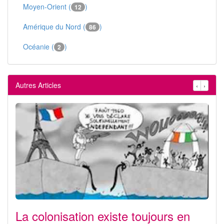
Moyen-Orient (
)
12
Amérique du Nord (
)
86
Océanie (
)
2
Autres Articles
‹
›
La colonisation existe toujours en