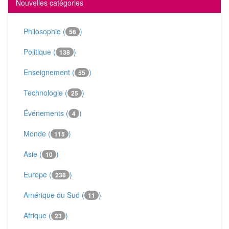
Nouvelles catégories
Philosophie (
)
56
Politique (
)
138
Enseignement (
)
55
Technologie (
)
25
Événements (
)
4
Monde (
)
115
Asie (
)
10
Europe (
)
238
Amérique du Sud (
)
11
Afrique (
)
23