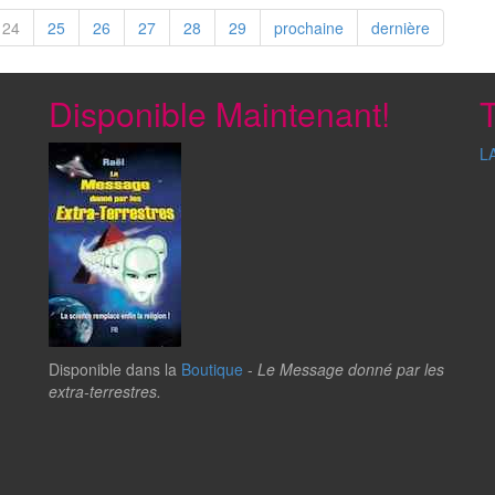
24
25
26
27
28
29
prochaine
dernière
Disponible Maintenant!
T
L
Disponible dans la
Boutique
-
Le Message donné par les
extra-terrestres.