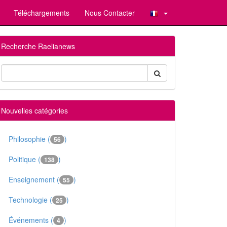
Téléchargements
Nous Contacter
Recherche Raelianews
Nouvelles catégories
Philosophie (
)
56
Politique (
)
138
Enseignement (
)
55
Technologie (
)
25
Événements (
)
4