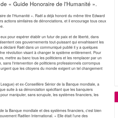
 de « Guide Honoraire de l'Humanité ».
aire de l'Humanité ». Raël a déjà honoré du même titre Edward
 actions similaires de dénonciations, et il encourage tous ceux
me.
x pour espérer établir un futur de paix et de liberté, dans
résentent ces gouvernements tout-puissant qui envahissent les
 » a déclaré Raël dans un communiqué publié il y a quelques
Une révolution visant à changer le système entièrement. Pour
es, mettre au banc tous les politiciens et les remplacer par un
 sans l'intervention de politiciens professionnels corrompus
st urgent que les citoyens du monde exigent un tel changement
y League) et ex-Conseillère Sénior de la Banque mondiale, a
ue suite à sa dénonciation spécifiant que les banquiers
nt pour manipuler, sans scrupule, les systèmes financiers, les
 de la Banque mondiale et des systèmes financiers, c'est bien
vement Raëlien International. « Elle était l'une des