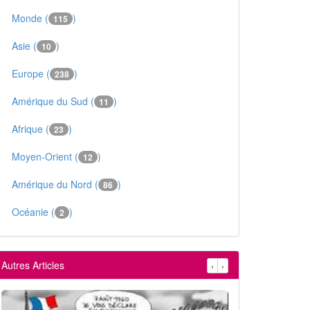
Monde (
)
115
Asie (
)
10
Europe (
)
238
Amérique du Sud (
)
11
Afrique (
)
23
Moyen-Orient (
)
12
Amérique du Nord (
)
86
Océanie (
)
2
Autres Articles
‹
›