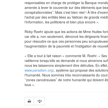
responsables en charge de protéger la Banque mondiale
amenée à lever le couvercle sur des éléments que beau
conspirationnistes’’. Mais c'est bien réel ! À titre d'ex
l'achat par des entités liées au Vatican de grands médi
l'information, les politiciens et bien plus encore ».
Ricky Roehr ajoute que les actions de Mme Hudes font 
car elle a, non seulement, dénoncé les dirigeants fina
pour résoudre ce que ces personnes peu scrupuleuses 
l'augmentation de la pauvreté et l'instigation de nouvel
« Elle a tout à fait raison » commente M. Roehr. « Se
raëlienne lorsqu'elle se demande si nous aimerons suff
nous les laisserons simplement être détruites. En effet
www.paradism.org)
, système qui propose des solutions
l'humanité. Nous sommes très reconnaissants du cour
’’zones cancéreuses’’ de notre humanité qui doivent êtr
tous ».