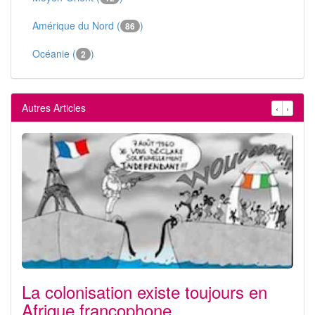
Amérique du Nord (
)
86
Océanie (
)
2
Autres Articles
‹
›
La colonisation existe toujours en
Afrique francophone