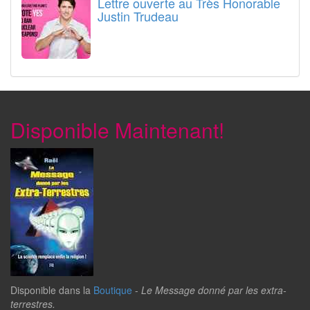
Lettre ouverte au Très Honorable
Justin Trudeau
Disponible Maintenant!
Disponible dans la
Boutique
-
Le Message donné par les extra-
terrestres.