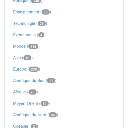
Politique (
)
138
Enseignement (
)
55
Technologie (
)
25
Événements (
)
4
Monde (
)
115
Asie (
)
10
Europe (
)
238
Amérique du Sud (
)
11
Afrique (
)
23
Moyen-Orient (
)
12
Amérique du Nord (
)
86
Océanie (
)
2