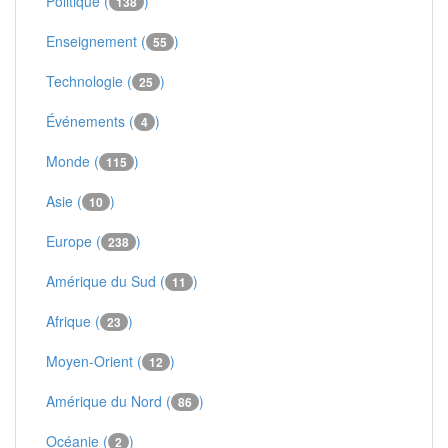
Politique (
)
138
Enseignement (
)
55
Technologie (
)
25
Événements (
)
4
Monde (
)
115
Asie (
)
10
Europe (
)
238
Amérique du Sud (
)
11
Afrique (
)
23
Moyen-Orient (
)
12
Amérique du Nord (
)
86
Océanie (
)
2