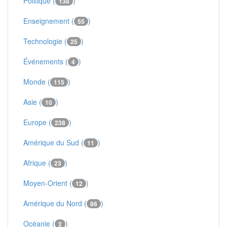
Politique (
)
138
Enseignement (
)
55
Technologie (
)
25
Événements (
)
4
Monde (
)
115
Asie (
)
10
Europe (
)
238
Amérique du Sud (
)
11
Afrique (
)
23
Moyen-Orient (
)
12
Amérique du Nord (
)
86
Océanie (
)
2