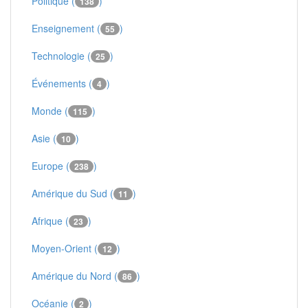
Politique (
)
138
Enseignement (
)
55
Technologie (
)
25
Événements (
)
4
Monde (
)
115
Asie (
)
10
Europe (
)
238
Amérique du Sud (
)
11
Afrique (
)
23
Moyen-Orient (
)
12
Amérique du Nord (
)
86
Océanie (
)
2