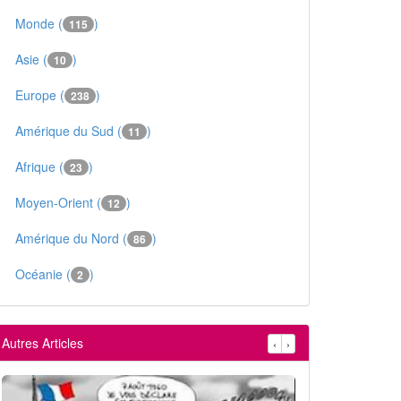
Monde (
)
115
Asie (
)
10
Europe (
)
238
Amérique du Sud (
)
11
Afrique (
)
23
Moyen-Orient (
)
12
Amérique du Nord (
)
86
Océanie (
)
2
Autres Articles
‹
›