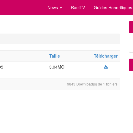
News
RaelTV
Guides Honorifiques
Taille
Télécharger
05
3.04MO
9843 Download(s) de 1 fichiers