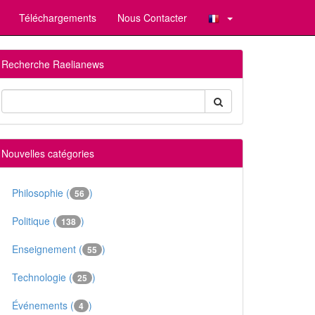
Téléchargements
Nous Contacter
Recherche Raelianews
Nouvelles catégories
Philosophie (
)
56
Politique (
)
138
Enseignement (
)
55
Technologie (
)
25
Événements (
)
4