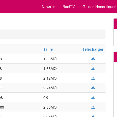
News
RaelTV
Guides Honorifiques
Taille
Télécharger
08
1.06MO
08
1.68MO
08
2.12MO
08
2.74MO
08
0B
009
2.80MO
09
2.91MO