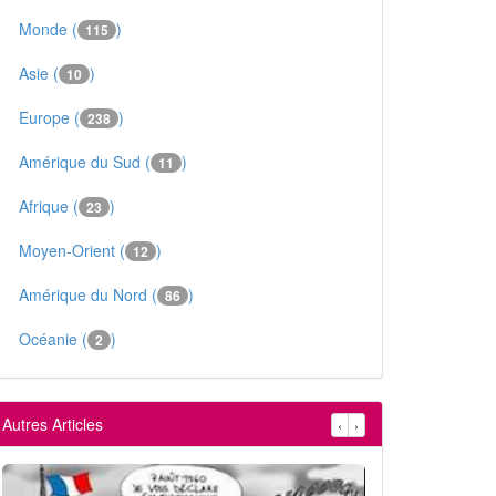
Monde (
)
115
Asie (
)
10
Europe (
)
238
Amérique du Sud (
)
11
Afrique (
)
23
Moyen-Orient (
)
12
Amérique du Nord (
)
86
Océanie (
)
2
Autres Articles
‹
›