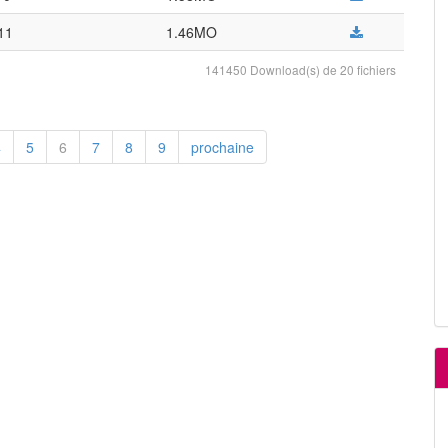
011
1.46MO
141450 Download(s) de 20 fichiers
4
5
6
7
8
9
prochaine