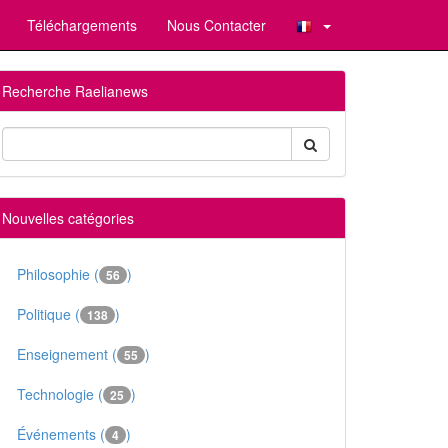
Téléchargements
Nous Contacter
Recherche Raelianews
Nouvelles catégories
Philosophie (
)
56
Politique (
)
138
Enseignement (
)
55
Technologie (
)
25
Événements (
)
4