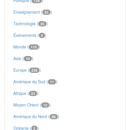
Politique (
)
138
Enseignement (
)
55
Technologie (
)
25
Événements (
)
4
Monde (
)
115
Asie (
)
10
Europe (
)
238
Amérique du Sud (
)
11
Afrique (
)
23
Moyen-Orient (
)
12
Amérique du Nord (
)
86
Océanie (
)
2