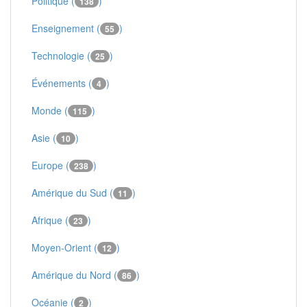
Politique (
)
138
Enseignement (
)
55
Technologie (
)
25
Événements (
)
4
Monde (
)
115
Asie (
)
10
Europe (
)
238
Amérique du Sud (
)
11
Afrique (
)
23
Moyen-Orient (
)
12
Amérique du Nord (
)
86
Océanie (
)
2