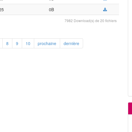
025
0B
7982 Download(s) de 20 fichiers
8
9
10
prochaine
dernière