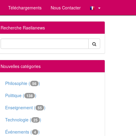
Téléchargements
Nous Contacter
Recherche Raelianews
Nouvelles catégories
Philosophie (
)
56
Politique (
)
138
Enseignement (
)
55
Technologie (
)
25
Événements (
)
4