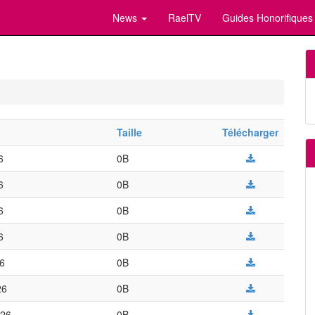
News
RaelTV
Guides Honorifiques
Taille
Télécharger
6
0B
6
0B
6
0B
6
0B
26
0B
26
0B
026
0B