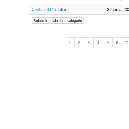
Contact 411 (Italian)
30 janv., 2
Retour à la liste de la catégorie
1
2
3
4
5
6
7