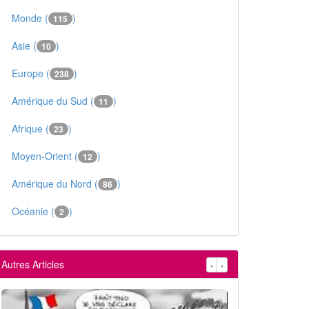
Monde (
)
115
Asie (
)
10
Europe (
)
238
Amérique du Sud (
)
11
Afrique (
)
23
Moyen-Orient (
)
12
Amérique du Nord (
)
86
Océanie (
)
2
Autres Articles
‹
›