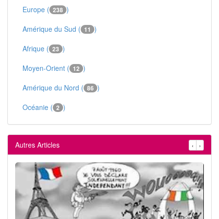
Europe (
)
238
Amérique du Sud (
)
11
Afrique (
)
23
Moyen-Orient (
)
12
Amérique du Nord (
)
86
Océanie (
)
2
Autres Articles
‹
›