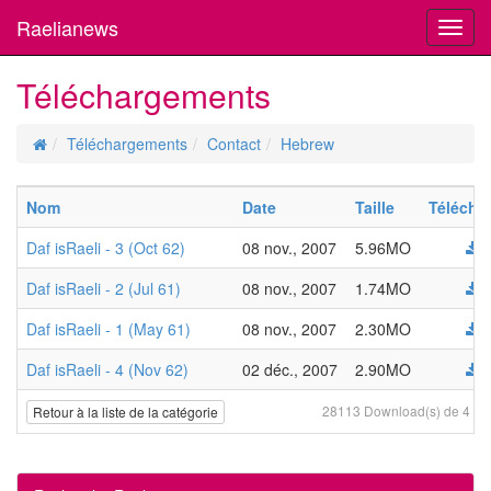
Raelianews
Toggl
navig
Téléchargements
Téléchargements
Contact
Hebrew
Nom
Date
Taille
Télécha
Daf isRaeli - 3 (Oct 62)
08 nov., 2007
5.96MO
Daf isRaeli - 2 (Jul 61)
08 nov., 2007
1.74MO
Daf isRaeli - 1 (May 61)
08 nov., 2007
2.30MO
Daf isRaeli - 4 (Nov 62)
02 déc., 2007
2.90MO
28113 Download(s) de 4 fic
Retour à la liste de la catégorie