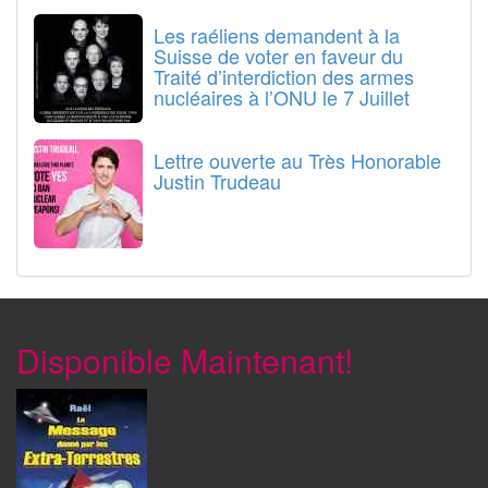
Les raéliens demandent à la
Suisse de voter en faveur du
Traité d’interdiction des armes
nucléaires à l’ONU le 7 Juillet
Lettre ouverte au Très Honorable
Justin Trudeau
Disponible Maintenant!