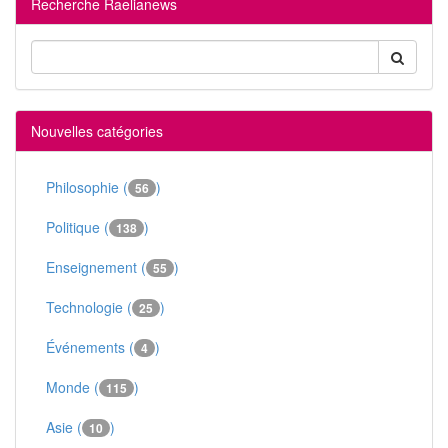
Recherche Raelianews
Nouvelles catégories
Philosophie (
)
56
Politique (
)
138
Enseignement (
)
55
Technologie (
)
25
Événements (
)
4
Monde (
)
115
Asie (
)
10