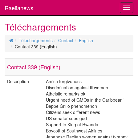
Raelianews
Toggl
navig
Téléchargements
Téléchargements
Contact
English
Contact 339 (English)
Contact 339 (English)
Description
Amish forgiveness
Discrimination against ill women
Atheistic remarks ok
Urgent need of GMOs in the Caribbean’
Beppe Grillo phenomenon
Citizens seek different news
US senator sues god
Support to King of Rwanda
Boycott of Southwest Airlines
Japanese Raelian women against tyranny