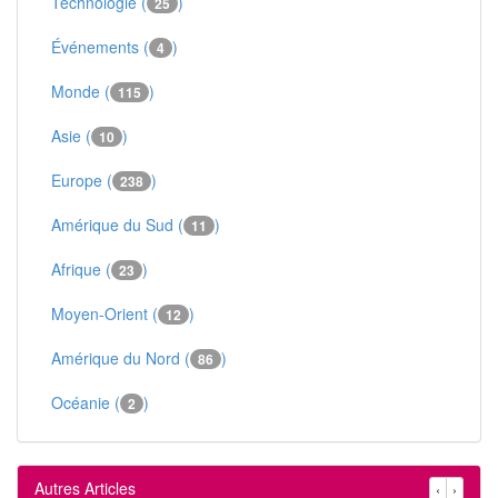
Technologie (
)
25
Événements (
)
4
Monde (
)
115
Asie (
)
10
Europe (
)
238
Amérique du Sud (
)
11
Afrique (
)
23
Moyen-Orient (
)
12
Amérique du Nord (
)
86
Océanie (
)
2
Autres Articles
‹
›